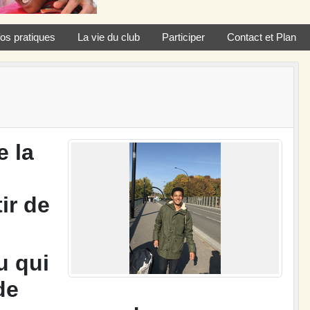
fos pratiques
La vie du club
Participer
Contact et Plan
e la
ir de
u qui
de