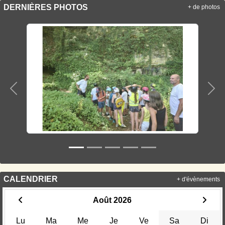
DERNIÈRES PHOTOS
+ de photos
Précedent
Sui
CALENDRIER
+ d'évènements
Août 2026
Lu
Ma
Me
Je
Ve
Sa
Di