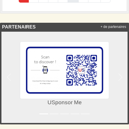
PARTENAIRES
+ de partenaires
Précedent
Suiv
USponsor Me