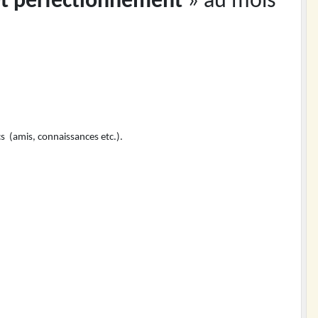
et perfectionnement
» au mois
s (amis, connaissances etc.).