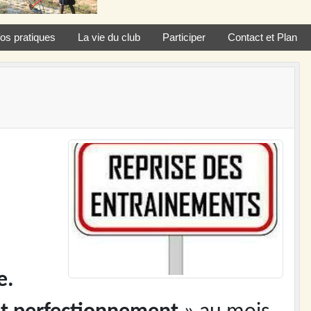
fos pratiques
La vie du club
Participer
Contact et Plan
e.