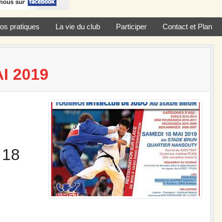
fos pratiques
La vie du club
Participer
Contact et Plan
I 2019
 18