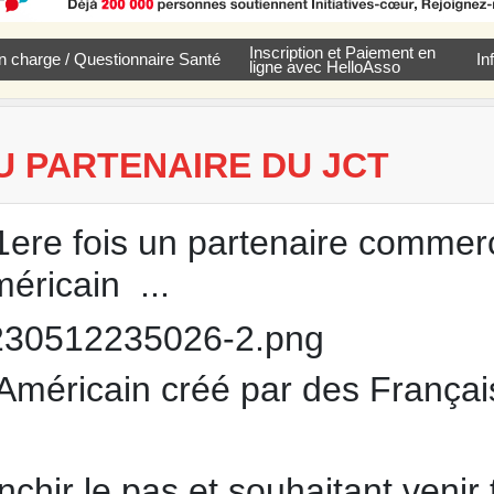
Inscription et Paiement en
e en charge / Questionnaire Santé
In
ligne avec HelloAsso
 PARTENAIRE DU JCT
1ere fois un partenaire commerc
éricain ...
méricain créé par des Français
anchir le pas et souhaitant venir 