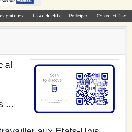
fos pratiques
La vie du club
Participer
Contact et Plan
ial
 ...
travailler aux Etats-Unis