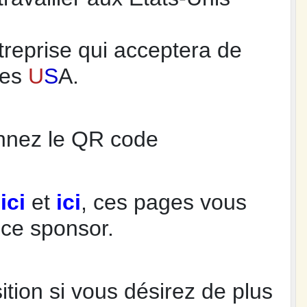
treprise qui acceptera de
les
U
S
A.
nnez le QR code
t
ici
et
ici
, ces pages vous
 ce sponsor.
sition si vous désirez de plus