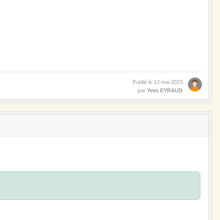
Publié le
12 mai 2023
par
Yves EYRAUD