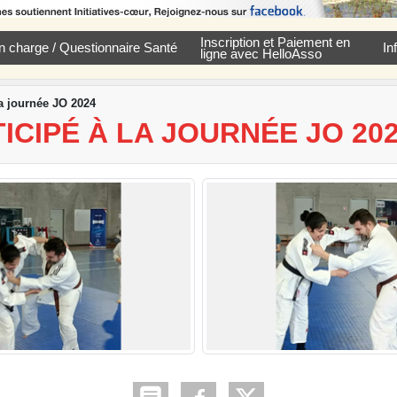
Inscription et Paiement en
e en charge / Questionnaire Santé
In
ligne avec HelloAsso
a journée JO 2024
ICIPÉ À LA JOURNÉE JO 20