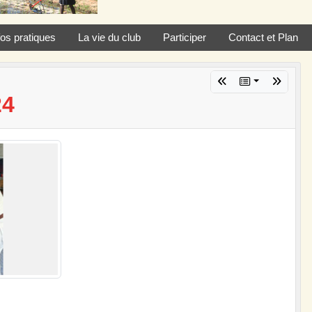
fos pratiques
La vie du club
Participer
Contact et Plan
24