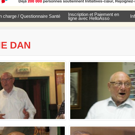
Inscription et Paiement en
e en charge / Questionnaire Santé
In
ligne avec HelloAsso
ME DAN