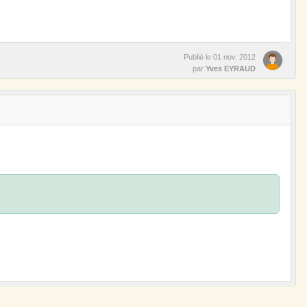
Publié le
01 nov. 2012
par
Yves EYRAUD